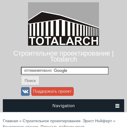
Строительное проектирование |
Totalarch
Navigation
Вы здесь
Главная
»
Строительное проектирование. Эрнст Нойферт
»
Конторские здания. Площадь рабочих мест