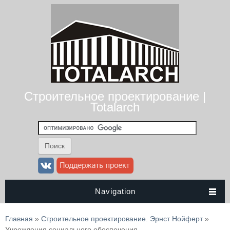
Строительное проектирование |
Totalarch
Navigation
Вы здесь
Главная
»
Строительное проектирование. Эрнст Нойферт
»
Учреждения социального обеспечения