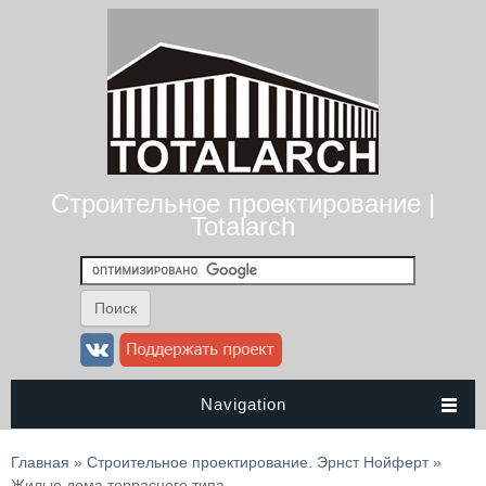
Строительное проектирование |
Totalarch
Navigation
Вы здесь
Главная
»
Строительное проектирование. Эрнст Нойферт
»
Жилые дома террасного типа