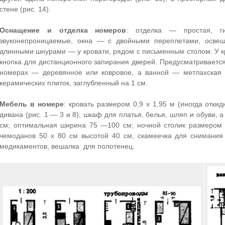
стене (рис. 14).
Оснащение и отделка номеров
: отделка — простая, г
звуконепроницаемые, окна — с двойными переплетами, осве
длинными шнурами — у кровати, рядом с письменным столом. У 
кнопка для дистанционного запирания дверей. Предусматриваетс
номерах — деревянное или ковровое, а ванной — метлахская 
керамических плиток, заглубленный на 1 см.
Мебель в номере
: кровать размером 0,9 х 1,95 м (иногда отки
дивана (рис. 1 — 3 и 8); шкаф для платья, белья, шляп и обуви, 
см; оптимальная ширина 75 —100 см; ночной столик размером 4
чемоданов 50 х 80 см высотой 40 см, скамеечка для снимания
медикаментов, вешалка для полотенец.