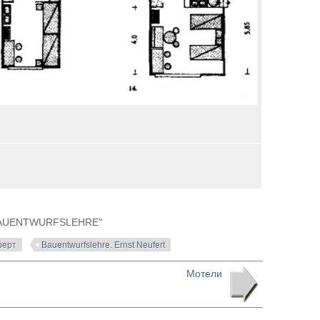
t "BAUENTWURFSLEHRE"
ферт
Bauentwurfslehre. Ernst Neufert
Мотели