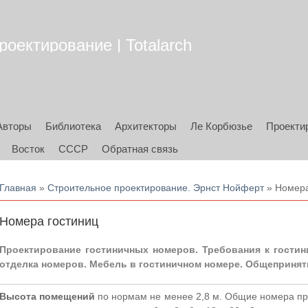
оектирование | Totalarch
Авторы
Библиотека
Архитекторы
Ле Корбюзье
Проекти
Восток
СССР
Обратная связь
Вы здесь
Главная
»
Строительное проектирование. Эрнст Нойферт
» Номера
Номера гостиниц
Проектирование гостиничных номеров. Требования к гости
отделка номеров. Мебель в гостиничном номере. Общепринят
Высота помещений
по нормам не менее 2,8 м. Общие номера про