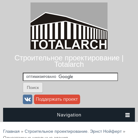
Строительное проектирование |
Totalarch
Navigation
Вы здесь
Главная
»
Строительное проектирование. Эрнст Нойферт
»
Одноэтажные школьные здания