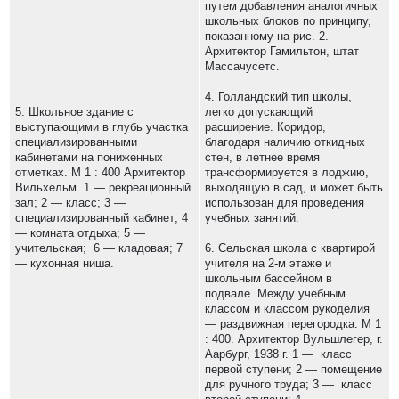
путем добавления аналогичных
школьных блоков по принципу,
показанному на рис. 2.
Архитектор Гамильтон, штат
Массачусетс.
4. Голландский тип школы,
5. Школьное здание с
легко допускающий
выступающими в глубь участка
расширение. Коридор,
специализированными
благодаря наличию откидных
кабинетами на пониженных
стен, в летнее время
отметках. М 1 : 400 Архитектор
трансформируется в лоджию,
Вильхельм. 1 — рекреационный
выходящую в сад, и может быть
зал; 2 — класс; 3 —
использован для проведения
специализированный кабинет; 4
учебных занятий.
— комната отдыха; 5 —
учительская; 6 — кладовая; 7
6. Сельская школа с квартирой
— кухонная ниша.
учителя на 2-м этаже и
школьным бассейном в
подвале. Между учебным
классом и классом рукоделия
— раздвижная перегородка. М 1
: 400. Архитектор Вульшлегер, г.
Аарбург, 1938 г. 1 — класс
первой ступени; 2 — помещение
для ручного труда; 3 — класс