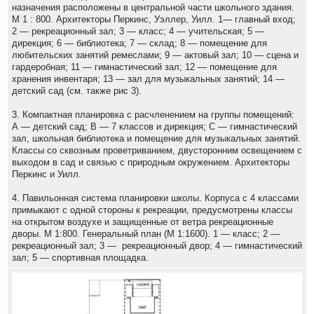
назначения расположены в центральной части школьного здания.
М 1 : 800. Архитекторы Перкинс, Уэллер, Уилл. 1— главный вход;
2 — рекреационный зал; 3 — класс; 4 — учительская; 5 —
дирекция; 6 — библиотека; 7 — склад; 8 — помещение для
любительских занятий ремеслами; 9 — актовый зал; 10 — сцена и
гардеробная; 11 — гимнастический зал; 12 — помещение для
хранения инвентаря; 13 — зал для музыкальных занятий; 14 —
детский сад (см. также рис 3).
3. Компактная планировка с расчленением на группы помещений:
А — детский сад; В — 7 классов и дирекция; С — гимнастический
зал, школьная библиотека и помещение для музыкальных занятий.
Классы со сквозным проветриванием, двусторонним освещением с
выходом в сад и связью с природным окружением. Архитекторы
Перкинс и Уилл.
4. Павильонная система планировки школы. Корпуса с 4 классами
примыкают с одной стороны к рекреации, предусмотрены классы
на открытом воздухе и защищенные от ветра рекреационные
дворы. М 1:800. Генеральный план (М 1:1600). 1 — класс; 2 —
рекреационный зал; 3 — рекреационный двор; 4 — гимнастический
зал; 5 — спортивная площадка.