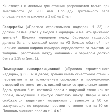
Кинотеатры с местами для стояния разрешаются только при
вместимости до 200 чел. Площадь зрительного зала
определяется из расчета ≥ 1 м2 на 2 чел.
Гардеробы
(«Правила строительного надзора», § 22) не
должны размещаться у входов в коридоры и мешать движению
зрителей. Ширина коридоров перед барьером гардероба
должна быть по меньшей мере на V3 больше обычной; при
наличии колонн ширина коридора определяется за вычетом их
толщины; расстояние между колоннами и барьером должно
быть ≥ 1,25 м (рис. 1).
Помещение кинопроекционной
(«Правила строительного
надзора», § 36, 37 и далее) должно иметь огнестойкие стены и
перекрытия и за исключением смотровых и проекционных
отверстий не может иметь никакой связи со зрительным залом.
Здесь должен быть световой проем в наружной стене или же
проем, выходящий в крытую световую шахту. Двери и окна
снабжаются защитными козырьками с выносом ≥ 50 см,
выступающие по сторонам проемов не менее чем на 30 см.
Площадь оконного проёма ≥ 1,4 м2.