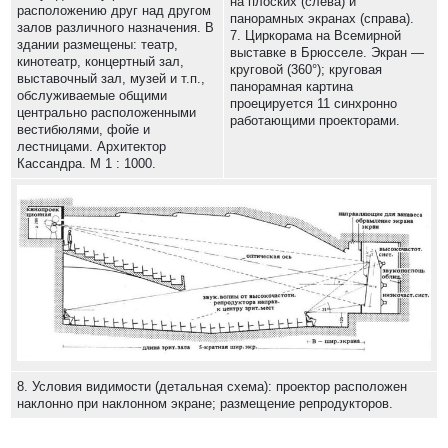
на плоских (слева) и
расположению друг над другом
панорамных экранах (справа).
залов различного назначения. В
7. Циркорама на Всемирной
здании размещены: театр,
выставке в Брюсселе. Экран —
кинотеатр, концертный зал,
круговой (360°); круговая
выставочный зал, музей и т.п.,
панорамная картина
обслуживаемые общими
проецируется 11 синхронно
центрально расположенными
работающими проекторами.
вестибюлями, фойе и
лестницами. Архитектор
Кассандра. М 1 : 1000.
8. Условия видимости (детальная схема): проектор расположен
наклонно при наклонном экране; размещение репродукторов.