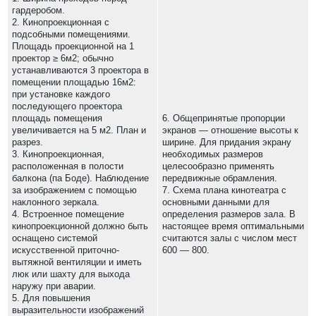
гардеробом.
2. Кинопроекционная с
подсобными помещениями.
Площадь проекционной на 1
проектор ≥ 6м2; обычно
устанавливаются 3 проектора в
помещении площадью 16м2:
при установке каждого
последующего проектора
площадь помещения
6. Общепринятые пропорции
увеличивается на 5 м2. План и
экранов — отношение высоты к
разрез.
ширине. Для придания экрану
3. Кинопроекционная,
необходимых размеров
расположенная в полости
целесообразно применять
балкона (па Боде). Наблюдение
передвижные обрамления.
за изображением с помощью
7. Схема плана кинотеатра с
наклонного зеркала.
основными данными для
4. Встроенное помещение
определения размеров зала. В
кинопроекционной должно быть
настоящее время оптимальными
оснащено системой
считаются залы с числом мест
искусственной приточно-
600 — 800.
вытяжной вентиляции и иметь
люк или шахту для выхода
наружу при аварии.
5. Для повышения
выразительности изображений