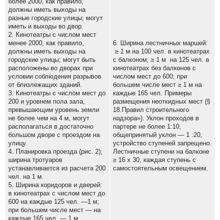
более 2000, как правило,
должны иметь выходы на
разные городские улицы; могут
иметь и выходы во двор.
2. Кинотеатры с числом мест
менее 2000, как правило,
6. Ширина лестничных маршей:
должны иметь выходы на
≥ 1 м на 100 чел. в кинотеатрах
городские улицы; могут быть
с балконом; ≥ 1 м на 125 чел. в
расположены во дворах при
кинотеатрах без балконов с
условии соблюдения разрывов
числом мест до 600; при
от близлежащих зданий.
большем числе мест ≥ 1 м на
3. Кинотеатры с числом мест до
каждые 165 чел. Примеры
200 и уровнем пола зала,
размещения неоткидных мест (§
превышающим уровень земли
18.Правил строительного
не более чем на 4 м, могут
надзора»). Уклон проходов в
располагаться в достаточно
партере не более 1:10,
большом дворе с проездом на
общепринятый уклон — 1 :20,
улицу.
устройство ступеней запрещено.
4. Планировка проезда (рис. 2);
Лестничные ступени на балконе
ширина тротуаров
≥ 16 х 30, каждая ступень с
устанавливается из расчета 200
самостоятельным освещением.
чел. на 1 м.
5. Ширина коридоров и дверей:
в кинотеатрах с числом мест до
600 на каждые 125 чел. —1 м;
при большем числе мест — на
каждые 165 чел. — 1 м.