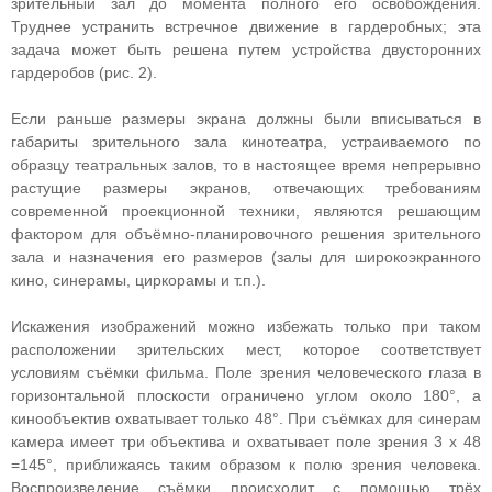
зрительный зал до момента полного его освобождения.
Труднее устранить встречное движение в гардеробных; эта
задача может быть решена путем устройства двусторонних
гардеробов (рис. 2).
Если раньше размеры экрана должны были вписываться в
габариты зрительного зала кинотеатра, устраиваемого по
образцу театральных залов, то в настоящее время непрерывно
растущие размеры экранов, отвечающих требованиям
современной проекционной техники, являются решающим
фактором для объёмно-планировочного решения зрительного
зала и назначения его размеров (залы для широкоэкранного
кино, синерамы, циркорамы и т.п.).
Искажения изображений можно избежать только при таком
расположении зрительских мест, которое соответствует
условиям съёмки фильма. Поле зрения человеческого глаза в
горизонтальной плоскости ограничено углом около 180°, а
кинообъектив охватывает только 48°. При съёмках для синерам
камера имеет три объектива и охватывает поле зрения 3 х 48
=145°, приближаясь таким образом к полю зрения человека.
Воспроизведение съёмки происходит с помощью трёх