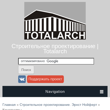
Строительное проектирование |
Totalarch
Navigation
Вы здесь
Главная
»
Строительное проектирование. Эрнст Нойферт
»
Кинотеатры