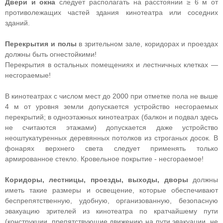
Двери и окна
следует располагать на расстоянии ≥ 6 м от
противолежащих частей здания кинотеатра или соседних
зданий.
Перекрытия и полы
в зрительном зале, коридорах и проездах
должны быть огнестойкими!
Перекрытия в остальных помещениях и лестничных клетках —
несгораемые!
В кинотеатрах с числом мест до 2000 при отметке пола не выше
4 м от уровня земли допускается устройство несгораемых
перекрытий; в одноэтажных кинотеатрах (балкон и подвал здесь
не считаются этажами) допускается даже устройство
неоштукатуренных деревянных потолков из строганых досок. В
фонарях верхнего света следует применять только
армированное стекло. Кровельное покрытие - несгораемое!
Коридоры, лестницы, проезды, выходы, дворы
должны
иметь такие размеры и освещение, которые обеспечивают
беспрепятственную, удобную, организованную, безопасную
эвакуацию зрителей из кинотеатра по кратчайшему пути
(конструкции, препятствующие движению на пути эвакуации, не