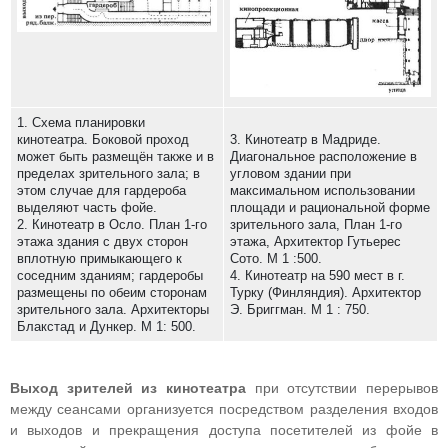
1. Схема планировки
кинотеатра. Боковой проход
3. Кинотеатр в Мадриде.
может быть размещён также и в
Диагональное расположение в
пределах зрительного зала; в
угловом здании при
этом случае для гардероба
максимальном использовании
выделяют часть фойе.
площади и рациональной форме
2. Кинотеатр в Осло. План 1-го
зрительного зала, План 1-го
этажа здания с двух сторон
этажа, Архитектор Гутьерес
вплотную примыкающего к
Сото. М 1 :500.
соседним зданиям; гардеробы
4. Кинотеатр на 590 мест в г.
размещены по обеим сторонам
Турку (Финляндия). Архитектор
зрительного зала. Архитекторы
Э. Бриггман. М 1 : 750.
Блакстад и Дункер. М 1: 500.
Выход зрителей из кинотеатра
при отсутствии перерывов
между сеансами организуется посредством разделения входов
и выходов и прекращения доступа посетителей из фойе в