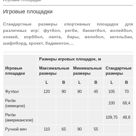
Игровые площадки
Стандартные размеры спортивных площадок для
различных игр: футбол, регби, баскетбол, волейбол,
хоккей, корббол, лапта, бары, велобол, кегельбан,
шафлборд, крокет, бадминтон....
Размеры игровых площадок, м
Игровые
Максимальные
Минимальные
Стандартные
площадки
размеры
размеры
размеры
L
B
L
B
L
B
Футбол
120
90
90
45
105
70
Регби
100
68,4
(немецкое)
Регби
109,75
48,8
(американское)
Ручной мяч
110
65
90
55