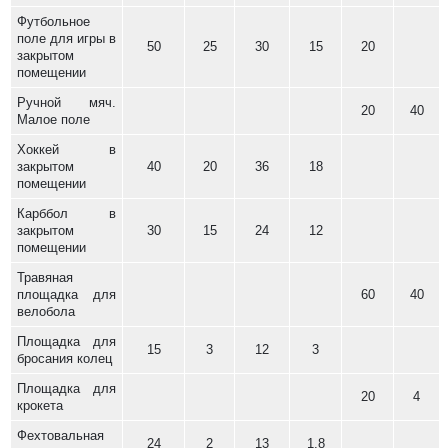
Футбольное
поле для игры в
50
25
30
15
20
закрытом
помещении
Ручной мяч.
20
40
Малое поле
Хоккей в
закрытом
40
20
36
18
помещении
Карббол в
закрытом
30
15
24
12
помещении
Травяная
площадка для
60
40
велобола
Площадка для
15
3
12
3
бросания колец
Площадка для
20
4
крокета
Фехтовальная
24
2
13
1,8