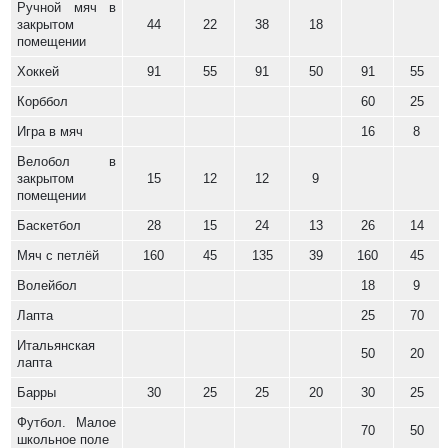
Ручной мяч в
закрытом
44
22
38
18
помещении
Хоккей
91
55
91
50
91
55
Корббол
60
25
Игра в мяч
16
8
Велобол в
закрытом
15
12
12
9
помещении
Баскетбол
28
15
24
13
26
14
Мяч с петлёй
160
45
135
39
160
45
Волейбол
18
9
Лапта
25
70
Итальянская
50
20
лапта
Барры
30
25
25
20
30
25
Футбол. Малое
70
50
школьное поле