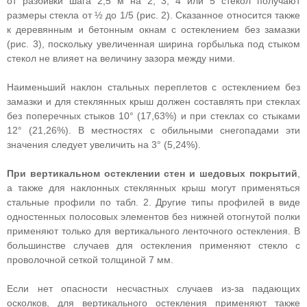
от разбивки шага 2,5 м на 2, 3, 4 или 5 стекол получают
размеры стекла от ½ до 1/5 (рис. 2). Сказанное относится также
к деревянным и бетонным окнам с остеклением без замазки
(рис. 3), поскольку увеличенная ширина горбылька под стыком
стекол не влияет на величину зазора между ними.
Наименьший наклон стальных переплетов с остеклением без
замазки и для стеклянных крыш должен составлять при стеклах
без поперечных стыков 10° (17,63%) и при стеклах со стыками
12° (21,26%). В местностях с обильными снегопадами эти
значения следует увеличить на 3° (5,24%).
При вертикальном остеклении стен и шедовых покрытий
,
а также для наклонных стеклянных крыш могут применяться
стальные профили по табл. 2. Другие типы профилей в виде
одностенных полосовых элементов без нижней отогнутой полки
применяют только для вертикального ленточного остекления. В
большинстве случаев для остекления применяют стекло с
проволочной сеткой толщиной 7 мм.
Если нет опасности несчастных случаев из-за падающих
осколков, для вертикального остекления применяют также