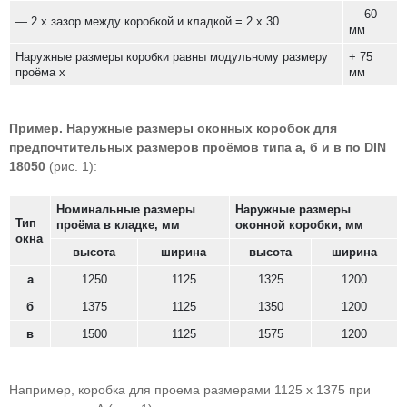
— 60
— 2 х зазор между коробкой и кладкой = 2 х 30
мм
Наружные размеры коробки равны модульному размеру
+ 75
проёма х
мм
Пример. Наружные размеры оконных коробок для
предпочтительных размеров проёмов типа а, б и в по DIN
18050
(рис. 1):
Номинальные размеры
Наружные размеры
Тип
проёма в кладке, мм
оконной коробки, мм
окна
высота
ширина
высота
ширина
а
1250
1125
1325
1200
б
1375
1125
1350
1200
в
1500
1125
1575
1200
Например, коробка для проема размерами 1125 х 1375 при