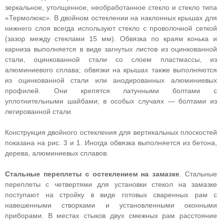
зеркальное, утолщенное, необработанное стекло и стекло типа
«Термолюкс». В двойном остеклении на наклонных крышах для
нижнего слоя всегда используют стекло с проволочной сеткой
(зазор между стеклами 15 мм). Обвязка по краям конька и
карниза выполняется в виде загнутых листов из оцинкованной
стали, оцинкованной стали со слоем пластмассы, из
алюминиевого сплава; обвязки на крышах также выполняются
из оцинкованной стали или анодированных алюминиевых
профилей. Они крепятся латунными болтами с
уплотнительными шайбами; в особых случаях — болтами из
легированной стали.
Конструкция двойного остекления для вертикальных плоскостей
показана на рис. 3 и 1. Иногда обвязка выполняется из бетона,
дерева, алюминиевых сплавов.
Стальные переплеты с остеклением на замазке
. Стальные
переплеты с четвертями для установки стекол на замазке
поступают на стройку в виде готовых сваренных рам с
навешенными створками и установленными оконными
приборами. В местах стыков двух смежных рам расстояние