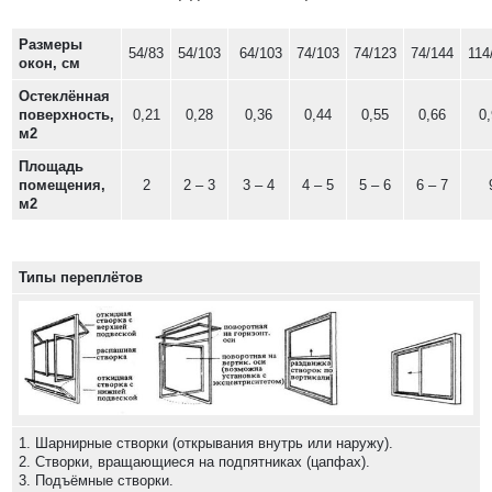
Размеры
54/83
54/103
64/103
74/103
74/123
74/144
114
окон, см
Остеклённая
поверхность,
0,21
0,28
0,36
0,44
0,55
0,66
0
м2
Площадь
помещения,
2
2 – 3
3 – 4
4 – 5
5 – 6
6 – 7
м2
Типы переплётов
1. Шарнирные створки (открывания внутрь или наружу).
2. Створки, вращающиеся на подпятниках (цапфах).
3. Подъёмные створки.