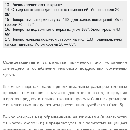
13. Расположение окон в крыше.
14. Откидные створки для простых помещений. Уклон кровли 20 —
85°.
15. Поворотные створки на угол 180° для жилых помещений. Уклон
кровли 20 — 85°.
16. Поворотно-подъемные створки на угол 155°. Уклон кровли 40 —
65°.
17. Поворотно-вращающиеся створки на угол 180° одновременно
служат дверью. Уклон кровли 20 — 85°.
Солнцезащитные устройства
применяют для устранения
слепящего и ослабления теплового воздействия солнечных
лучей.
В южных широтах, даже при минимальных размерах оконных
проемов помещения получают достаточно света; в средних
широтах предпочтительнее оконные проемы больших размеров
с интенсивным поступлением рассеянных лучей света (рис. 5).
Вынос козырька над обращенными на юг окнами (в местностях
с широтой около 50°) в пределах угла 30° полностью защищает
помещение от попадания прямых солнечных лучей в летнее