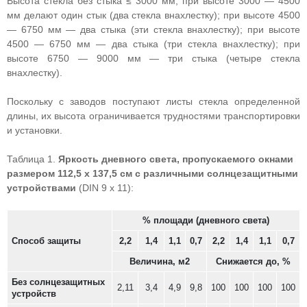
Высота стекла без стыка ≤ 3000 мм; при высоте 3000 — 4500
мм делают один стык (два стекла внахлестку); при высоте 4500
— 6750 мм — два стыка (эти стекла внахлестку); при высоте
4500 — 6750 мм — два стыка (три стекла внахлестку); при
высоте 6750 — 9000 мм — три стыка (четыре стекла
внахлестку).
Поскольку с заводов поступают листы стекла определенной
длины, их высота ограничивается трудностями транспортировки
и установки.
Таблица 1.
Яркость дневного света, пропускаемого окнами
размером 112,5 х 137,5 см с различными солнцезащитными
устройствами
(DIN 9 х 11):
% площади (дневного света)
Способ защиты
2,2
1,4
1,1
0,7
2,2
1,4
1,1
0,7
Величина, м2
Снижается до, %
Без солнцезащитных
2,11
3,4
4,9
9,8
100
100
100
100
устройств